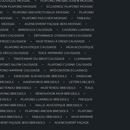
-
COUSTIQUE MOISSAC
PLAFOND ANTIBACTÉRIEN MOISSAC
-
TION PLAFOND MOISSAC
ECLAIRAGE PLAFOND MOISSAC
-
-
AC
PLAFOND ARCHITECTURAUX MOISSAC
PLAFOND
-
-
MOISSAC
PLAFOND PAS CHER MOISSAC
TABLEAU
-
-
E MOISSAC
AGENCEMENT FAÇADE BOIS MOISSAC
-
-
SSADE
BANDEAUX CAUSSADE
CAISSONS LUMINEUX
-
ADES CAUSSADE
DÉPANNAGE D'ENSEIGNES CAUSSADE
-
-
 FROID CAUSSADE
MUR TENDU À FROID CAUSSADE
-
-
PLAFOND ACOUSTIQUE CAUSSADE
MUR ACOUSTIQUE
-
-
D DÉCO CAUSSADE
TOILE IMPRIMÉE CAUSSADE
-
-
ADE
TRAITEMENT DU BRUIT CAUSSADE
LUMINAIRE
-
AFOND SALON CAUSSADE
PLAFOND CUISINE CAUSSADE
-
FOND IMPRIMÉ CAUSSADE
INTÉGRATION ECLAIRAGE
-
-
ADE
ENSEIGNE SUR MESURE BRESSOLS
ENSEIGNE
-
-
BRESSOLS
KAKÉMONOS BRESSOLS
LETTRES RELIEFS
-
-
ND TENDU BRESSOLS
MUR TENDU BRESSOLS
TOILE
-
-
AFOND BRESSOLS
RÉNOVATION MUR BRESSOLS
-
-
RESSOLS
PLAFOND LUMINEUX BRESSOLS
FRESQUE
-
-
AFOND BRESSOLS
DALLE ACOUSTIQUE BRESSOLS
-
-
 BRESSOLS
PLAFOND ANCIEN BRESSOLS
PLAFOND
-
-
CHER BRESSOLS
TABLEAU BRESSOLS
MUR IMPRIMÉ
-
ENT FAÇADE BOIS BRESSOLS
AGENCEMENT FAÇADE