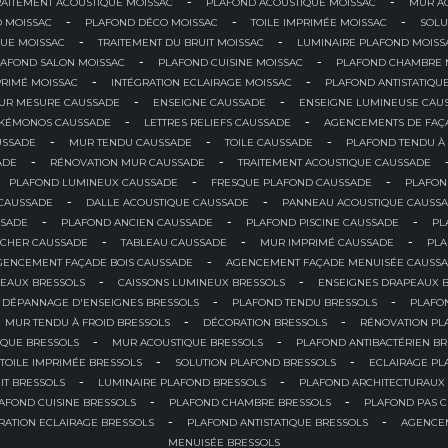
-
-
RAITEMENT ACOUSTIQUE MOISSAC
PLAFOND ACOUSTIQUE MOISSAC
MUR A
-
-
-
 MOISSAC
PLAFOND DÉCO MOISSAC
TOILE IMPRIMÉE MOISSAC
SOLU
-
-
UE MOISSAC
TRAITEMENT DU BRUIT MOISSAC
LUMINAIRE PLAFOND MOISS
-
-
LAFOND SALON MOISSAC
PLAFOND CUISINE MOISSAC
PLAFOND CHAMBRE 
-
-
RIMÉ MOISSAC
INTÉGRATION ECLAIRAGE MOISSAC
PLAFOND ANTISTATIQU
-
-
SUR MESURE CAUSSADE
ENSEIGNE CAUSSADE
ENSEIGNE LUMINEUSE CAU
-
-
KÉMONOS CAUSSADE
LETTRES RELIEFS CAUSSADE
AGENCEMENTS DE FAÇ
-
-
-
USSADE
MUR TENDU CAUSSADE
TOILE CAUSSADE
PLAFOND TENDU À
-
-
ADE
RÉNOVATION MUR CAUSSADE
TRAITEMENT ACOUSTIQUE CAUSSADE
-
-
PLAFOND LUMINEUX CAUSSADE
FRESQUE PLAFOND CAUSSADE
PLAFON
-
-
 CAUSSADE
DALLE ACOUSTIQUE CAUSSADE
PANNEAU ACOUSTIQUE CAUSS
-
-
-
SSADE
PLAFOND ANCIEN CAUSSADE
PLAFOND PISCINE CAUSSADE
PL
-
-
-
 CHER CAUSSADE
TABLEAU CAUSSADE
MUR IMPRIMÉ CAUSSADE
PLA
-
GENCEMENT FAÇADE BOIS CAUSSADE
AGENCEMENT FAÇADE MENUISÉE CAUSS
-
-
EAUX BRESSOLS
CAISSONS LUMINEUX BRESSOLS
ENSEIGNES DRAPEAUX 
-
-
DÉPANNAGE D'ENSEIGNES BRESSOLS
PLAFOND TENDU BRESSOLS
PLAFO
-
-
MUR TENDU À FROID BRESSOLS
DÉCORATION BRESSOLS
RÉNOVATION PL
-
-
IQUE BRESSOLS
MUR ACOUSTIQUE BRESSOLS
PLAFOND ANTIBACTÉRIEN B
-
-
TOILE IMPRIMÉE BRESSOLS
SOLUTION PLAFOND BRESSOLS
ECLAIRAGE PL
-
-
IT BRESSOLS
LUMINAIRE PLAFOND BRESSOLS
PLAFOND ARCHITECTURAUX
-
-
AFOND CUISINE BRESSOLS
PLAFOND CHAMBRE BRESSOLS
PLAFOND PAS 
-
-
RATION ECLAIRAGE BRESSOLS
PLAFOND ANTISTATIQUE BRESSOLS
AGENCEM
MENUISÉE BRESSOLS