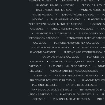
-
-
PLAFOND MOISSAC
RÉNOVATION MUR MOISSAC
T
-
-
PLAFOND LUMINEUX MOISSAC
FRESQUE PLAFOND
-
-
DALLE ACOUSTIQUE MOISSAC
PANNEAU ACOUSTIQ
-
-
ANCIEN MOISSAC
PLAFOND PISCINE MOISSAC
P
-
-
MOISSAC
MUR IMPRIMÉ MOISSAC
PLAFOND IMP
-
AGENCEMENT FAÇADE MENUISÉE MOISSAC
ENSEIGNE 
-
-
CAUSSADE
ENSEIGNES DRAPEAUX CAUSSADE
KA
-
-
PLAFOND TENDU CAUSSADE
PLAFOND TENDU CA
-
DÉCORATION CAUSSADE
RÉNOVATION PLAFOND CAUSS
-
-
CAUSSADE
PLAFOND ANTIBACTÉRIEN CAUSSADE
-
SOLUTION PLAFOND CAUSSADE
ECLAIRAGE PLAFOND
-
PLAFOND CAUSSADE
PLAFOND ARCHITECTURAUX CAU
-
-
PLAFOND CHAMBRE CAUSSADE
PLAFOND PAS
-
-
CAUSSADE
PLAFOND ANTISTATIQUE CAUSSADE
A
-
-
BRESSOLS
ENSEIGNE LUMINEUSE BRESSOLS
BAND
-
-
BRESSOLS
AGENCEMENTS DE FAÇADES BRESSOLS
-
-
BRESSOLS
PLAFOND TENDU À FROID BRESSOLS
-
TRAITEMENT ACOUSTIQUE BRESSOLS
PLAFOND ACOUST
-
-
PLAFOND BRESSOLS
PLAFOND DÉCO BRESSOLS
-
PANNEAU ACOUSTIQUE BRESSOLS
TRAITEMENT DU BRU
-
-
PISCINE BRESSOLS
PLAFOND SALON BRESSOLS
PL
-
-
BRESSOLS
PLAFOND IMPRIMÉ BRESSOLS
INTÉG