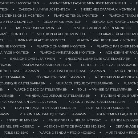
-
-
ÇADE BOIS MONTAUBAN
AGENCEMENT FAÇADE MENUISÉE MONTAUBAN
-
-
TECH
CAISSONS LUMINEUX MONTECH
ENSEIGNES DRAPEAUX MONTECH
-
-
E D'ENSEIGNES MONTECH
PLAFOND TENDU MONTECH
PLAFOND TENDU
-
-
U À FROID MONTECH
DÉCORATION MONTECH
RÉNOVATION PLAFOND MON
-
-
-
ECH
MUR ACOUSTIQUE MONTECH
PLAFOND ANTIBACTÉRIEN MONTECH
-
-
PRIMÉE MONTECH
SOLUTION PLAFOND MONTECH
ECLAIRAGE PLAFOND M
-
-
ECH
LUMINAIRE PLAFOND MONTECH
PLAFOND ARCHITECTURAUX MONTEC
-
-
UISINE MONTECH
PLAFOND CHAMBRE MONTECH
PLAFOND PAS CHER MO
-
-
LAIRAGE MONTECH
PLAFOND ANTISTATIQUE MONTECH
AGENCEMENT FAÇA
-
-
-
ENSEIGNE CASTELSARRASIN
ENSEIGNE LUMINEUSE CASTELSARRASIN
-
-
RRASIN
KAKÉMONOS CASTELSARRASIN
LETTRES RELIEFS CASTELSARRASIN
-
-
TENDU CASTELSARRASIN
PLAFOND TENDU CASTELSARRASIN
MUR TENDU C
-
-
CASTELSARRASIN
DÉCORATION CASTELSARRASIN
RÉNOVATION PLAFOND CA
-
-
COUSTIQUE CASTELSARRASIN
MUR ACOUSTIQUE CASTELSARRASIN
PLAFOND
-
-
IN
PLAFOND DÉCO CASTELSARRASIN
TOILE IMPRIMÉE CASTELSARRASIN
-
-
SARRASIN
PANNEAU ACOUSTIQUE CASTELSARRASIN
TRAITEMENT DU BRUIT
-
-
PLAFOND ANCIEN CASTELSARRASIN
PLAFOND PISCINE CASTELSARRASIN
P
-
-
-
SIN
PLAFOND PAS CHER CASTELSARRASIN
TABLEAU CASTELSARRASIN
-
-
RASIN
PLAFOND ANTISTATIQUE CASTELSARRASIN
AGENCEMENT FAÇADE BO
-
-
-
ENSEIGNE MOISSAC
ENSEIGNE LUMINEUSE MOISSAC
BANDEAUX MOI
-
-
RES RELIEFS MOISSAC
AGENCEMENTS DE FAÇADES MOISSAC
DÉPANNAGE D
-
-
TOILE MOISSAC
PLAFOND TENDU À FROID MOISSAC
MUR TENDU À FROI