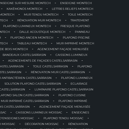
-
ENSEIGNE SUR MESURE MONTECH
ENSEIGNE MONTECH
-
-
KAKÉMONOS MONTECH
LETTRES RELIEFS MONTECH
-
-
 MONTECH
MUR TENDU MONTECH
TOILE MONTECH
-
-
TECH
RÉNOVATION MUR MONTECH
TRAITEMENT
-
PLAFOND LUMINEUX MONTECH
FRESQUE PLAFOND
-
-
ONTECH
DALLE ACOUSTIQUE MONTECH
PANNEAU
-
-
H
PLAFOND ANCIEN MONTECH
PLAFOND PISCINE
-
-
NTECH
TABLEAU MONTECH
MUR IMPRIMÉ MONTECH
-
DE BOIS MONTECH
AGENCEMENT FAÇADE MENUISÉE
-
BANDEAUX CASTELSARRASIN
CAISSONS LUMINEUX
-
-
AGENCEMENTS DE FAÇADES CASTELSARRASIN
-
-
ASTELSARRASIN
TOILE CASTELSARRASIN
PLAFOND
-
-
STELSARRASIN
RÉNOVATION MUR CASTELSARRASIN
-
 ANTIBACTÉRIEN CASTELSARRASIN
PLAFOND LUMINEUX
-
-
SOLUTION PLAFOND CASTELSARRASIN
ECLAIRAGE
-
 CASTELSARRASIN
LUMINAIRE PLAFOND CASTELSARRASIN
-
LAFOND SALON CASTELSARRASIN
PLAFOND CUISINE
-
MUR IMPRIMÉ CASTELSARRASIN
PLAFOND IMPRIMÉ
-
IS CASTELSARRASIN
AGENCEMENT FAÇADE MENUISÉE
-
-
SSAC
CAISSONS LUMINEUX MOISSAC
ENSEIGNES
-
-
'ENSEIGNES MOISSAC
PLAFOND TENDU MOISSAC
-
-
D MOISSAC
DÉCORATION MOISSAC
RÉNOVATION