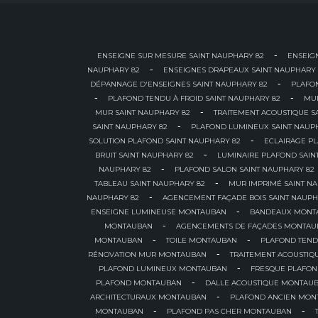
-
ENSEIGNE SUR MESURE SAINT NAUPHARY 82
ENSEIG
-
NAUPHARY 82
ENSEIGNES DRAPEAUX SAINT NAUPHARY 
-
DÉPANNAGE D'ENSEIGNES SAINT NAUPHARY 82
PLAFO
-
-
PLAFOND TENDU À FROID SAINT NAUPHARY 82
MUR
-
MUR SAINT NAUPHARY 82
TRAITEMENT ACOUSTIQUE S
-
SAINT NAUPHARY 82
PLAFOND LUMINEUX SAINT NAUP
-
SOLUTION PLAFOND SAINT NAUPHARY 82
ECLAIRAGE PL
-
BRUIT SAINT NAUPHARY 82
LUMINAIRE PLAFOND SAIN
-
NAUPHARY 82
PLAFOND SALON SAINT NAUPHARY 82
-
TABLEAU SAINT NAUPHARY 82
MUR IMPRIMÉ SAINT N
-
NAUPHARY 82
AGENCEMENT FAÇADE BOIS SAINT NAUPH
-
ENSEIGNE LUMINEUSE MONTAUBAN
BANDEAUX MONT
-
MONTAUBAN
AGENCEMENTS DE FAÇADES MONTAU
-
-
MONTAUBAN
TOILE MONTAUBAN
PLAFOND TEND
-
RÉNOVATION MUR MONTAUBAN
TRAITEMENT ACOUSTI
-
PLAFOND LUMINEUX MONTAUBAN
FRESQUE PLAFO
-
PLAFOND MONTAUBAN
DALLE ACOUSTIQUE MONTAU
-
ARCHITECTURAUX MONTAUBAN
PLAFOND ANCIEN MON
-
-
MONTAUBAN
PLAFOND PAS CHER MONTAUBAN