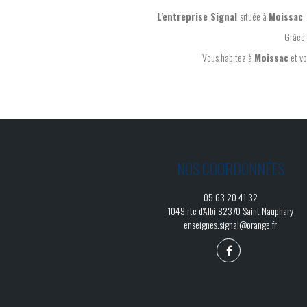
L'entreprise Signal
située à
Moissac
,
Grâce 
Vous habitez à
Moissac
et vo
NOS COORDONNÉES
05 63 20 41 32
1049 rte d'Albi 82370 Saint Nauphary
enseignes.signal@orange.fr