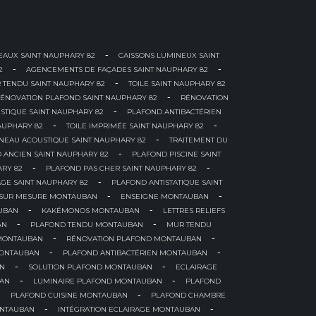
-
AUX SAINT NAUPHARY 82
CAISSONS LUMINEUX SAINT
-
-
2
AGENCEMENTS DE FAÇADES SAINT NAUPHARY 82
-
 TENDU SAINT NAUPHARY 82
TOILE SAINT NAUPHARY 82
-
ÉNOVATION PLAFOND SAINT NAUPHARY 82
RÉNOVATION
-
STIQUE SAINT NAUPHARY 82
PLAFOND ANTIBACTÉRIEN
-
-
AUPHARY 82
TOILE IMPRIMÉE SAINT NAUPHARY 82
-
NEAU ACOUSTIQUE SAINT NAUPHARY 82
TRAITEMENT DU
-
 ANCIEN SAINT NAUPHARY 82
PLAFOND PISCINE SAINT
-
-
RY 82
PLAFOND PAS CHER SAINT NAUPHARY 82
-
AGE SAINT NAUPHARY 82
PLAFOND ANTISTATIQUE SAINT
-
-
 SUR MESURE MONTAUBAN
ENSEIGNE MONTAUBAN
-
-
UBAN
KAKÉMONOS MONTAUBAN
LETTRES RELIEFS
-
-
AN
PLAFOND TENDU MONTAUBAN
MUR TENDU
-
-
MONTAUBAN
RÉNOVATION PLAFOND MONTAUBAN
-
-
MONTAUBAN
PLAFOND ANTIBACTÉRIEN MONTAUBAN
-
-
AN
SOLUTION PLAFOND MONTAUBAN
ECLAIRAGE
-
-
BAN
LUMINAIRE PLAFOND MONTAUBAN
PLAFOND
-
-
PLAFOND CUISINE MONTAUBAN
PLAFOND CHAMBRE
-
-
ONTAUBAN
INTÉGRATION ECLAIRAGE MONTAUBAN