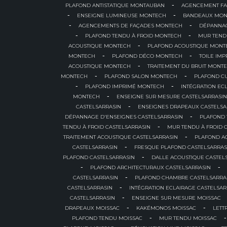
-
PLAFOND ANTISTATIQUE MONTAUBAN
AGENCEMENT FA
-
-
ENSEIGNE LUMINEUSE MONTECH
BANDEAUX MON
-
-
AGENCEMENTS DE FAÇADES MONTECH
DÉPANNAG
-
-
PLAFOND TENDU À FROID MONTECH
MUR TEND
-
ACOUSTIQUE MONTECH
PLAFOND ACOUSTIQUE MONT
-
-
MONTECH
PLAFOND DÉCO MONTECH
TOILE IM
-
ACOUSTIQUE MONTECH
TRAITEMENT DU BRUIT MONT
-
-
MONTECH
PLAFOND SALON MONTECH
PLAFOND C
-
-
PLAFOND IMPRIMÉ MONTECH
INTÉGRATION EC
-
MONTECH
ENSEIGNE SUR MESURE CASTELSARRASIN
-
CASTELSARRASIN
ENSEIGNES DRAPEAUX CASTELSA
-
DÉPANNAGE D'ENSEIGNES CASTELSARRASIN
PLAFOND 
-
TENDU À FROID CASTELSARRASIN
MUR TENDU À FROID 
-
TRAITEMENT ACOUSTIQUE CASTELSARRASIN
PLAFOND A
-
CASTELSARRASIN
FRESQUE PLAFOND CASTELSARRAS
-
PLAFOND CASTELSARRASIN
DALLE ACOUSTIQUE CASTEL
-
-
PLAFOND ARCHITECTURAUX CASTELSARRASIN
-
CASTELSARRASIN
PLAFOND CHAMBRE CASTELSARRA
-
CASTELSARRASIN
INTÉGRATION ECLAIRAGE CASTELSAR
-
CASTELSARRASIN
ENSEIGNE SUR MESURE MOISSAC
-
-
DRAPEAUX MOISSAC
KAKÉMONOS MOISSAC
LETT
-
-
PLAFOND TENDU MOISSAC
MUR TENDU MOISSAC