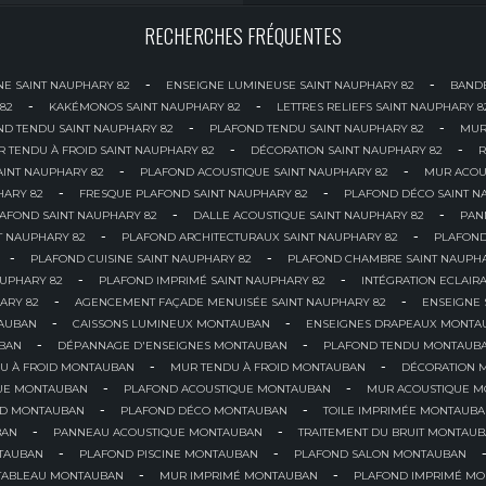
RECHERCHES FRÉQUENTES
-
-
NE SAINT NAUPHARY 82
ENSEIGNE LUMINEUSE SAINT NAUPHARY 82
BANDE
-
-
82
KAKÉMONOS SAINT NAUPHARY 82
LETTRES RELIEFS SAINT NAUPHARY 8
-
-
ND TENDU SAINT NAUPHARY 82
PLAFOND TENDU SAINT NAUPHARY 82
MUR
-
-
 TENDU À FROID SAINT NAUPHARY 82
DÉCORATION SAINT NAUPHARY 82
R
-
-
AINT NAUPHARY 82
PLAFOND ACOUSTIQUE SAINT NAUPHARY 82
MUR ACOU
-
-
HARY 82
FRESQUE PLAFOND SAINT NAUPHARY 82
PLAFOND DÉCO SAINT N
-
-
AFOND SAINT NAUPHARY 82
DALLE ACOUSTIQUE SAINT NAUPHARY 82
PAN
-
-
T NAUPHARY 82
PLAFOND ARCHITECTURAUX SAINT NAUPHARY 82
PLAFOND
-
-
PLAFOND CUISINE SAINT NAUPHARY 82
PLAFOND CHAMBRE SAINT NAUPHA
-
-
AUPHARY 82
PLAFOND IMPRIMÉ SAINT NAUPHARY 82
INTÉGRATION ECLAIR
-
-
ARY 82
AGENCEMENT FAÇADE MENUISÉE SAINT NAUPHARY 82
ENSEIGNE
-
-
AUBAN
CAISSONS LUMINEUX MONTAUBAN
ENSEIGNES DRAPEAUX MONTA
-
-
BAN
DÉPANNAGE D'ENSEIGNES MONTAUBAN
PLAFOND TENDU MONTAUB
-
-
U À FROID MONTAUBAN
MUR TENDU À FROID MONTAUBAN
DÉCORATION 
-
-
QUE MONTAUBAN
PLAFOND ACOUSTIQUE MONTAUBAN
MUR ACOUSTIQUE 
-
-
ND MONTAUBAN
PLAFOND DÉCO MONTAUBAN
TOILE IMPRIMÉE MONTAUB
-
-
BAN
PANNEAU ACOUSTIQUE MONTAUBAN
TRAITEMENT DU BRUIT MONTAU
-
-
TAUBAN
PLAFOND PISCINE MONTAUBAN
PLAFOND SALON MONTAUBAN
-
-
TABLEAU MONTAUBAN
MUR IMPRIMÉ MONTAUBAN
PLAFOND IMPRIMÉ M