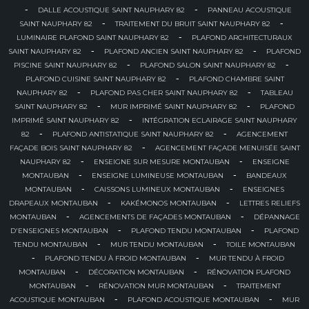
-
-
DALLE ACOUSTIQUE SAINT NAUPHARY 82
PANNEAU ACOUSTIQUE
-
-
SAINT NAUPHARY 82
TRAITEMENT DU BRUIT SAINT NAUPHARY 82
-
LUMINAIRE PLAFOND SAINT NAUPHARY 82
PLAFOND ARCHITECTURAUX
-
-
SAINT NAUPHARY 82
PLAFOND ANCIEN SAINT NAUPHARY 82
PLAFOND
-
-
PISCINE SAINT NAUPHARY 82
PLAFOND SALON SAINT NAUPHARY 82
-
PLAFOND CUISINE SAINT NAUPHARY 82
PLAFOND CHAMBRE SAINT
-
-
NAUPHARY 82
PLAFOND PAS CHER SAINT NAUPHARY 82
TABLEAU
-
-
SAINT NAUPHARY 82
MUR IMPRIMÉ SAINT NAUPHARY 82
PLAFOND
-
IMPRIMÉ SAINT NAUPHARY 82
INTÉGRATION ECLAIRAGE SAINT NAUPHARY
-
-
82
PLAFOND ANTISTATIQUE SAINT NAUPHARY 82
AGENCEMENT
-
FAÇADE BOIS SAINT NAUPHARY 82
AGENCEMENT FAÇADE MENUISÉE SAINT
-
-
NAUPHARY 82
ENSEIGNE SUR MESURE MONTAUBAN
ENSEIGNE
-
-
MONTAUBAN
ENSEIGNE LUMINEUSE MONTAUBAN
BANDEAUX
-
-
MONTAUBAN
CAISSONS LUMINEUX MONTAUBAN
ENSEIGNES
-
-
DRAPEAUX MONTAUBAN
KAKÉMONOS MONTAUBAN
LETTRES RELIEFS
-
-
MONTAUBAN
AGENCEMENTS DE FAÇADES MONTAUBAN
DÉPANNAGE
-
-
D'ENSEIGNES MONTAUBAN
PLAFOND TENDU MONTAUBAN
PLAFOND
-
-
TENDU MONTAUBAN
MUR TENDU MONTAUBAN
TOILE MONTAUBAN
-
-
PLAFOND TENDU À FROID MONTAUBAN
MUR TENDU À FROID
-
-
MONTAUBAN
DÉCORATION MONTAUBAN
RÉNOVATION PLAFOND
-
-
MONTAUBAN
RÉNOVATION MUR MONTAUBAN
TRAITEMENT
-
-
ACOUSTIQUE MONTAUBAN
PLAFOND ACOUSTIQUE MONTAUBAN
MUR