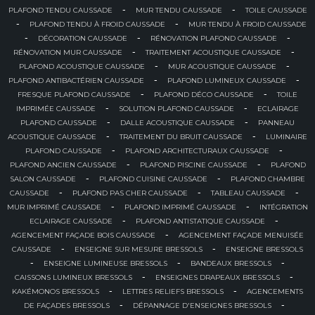
-
-
PLAFOND TENDU CAUSSADE
MUR TENDU CAUSSADE
TOILE CAUSSADE
-
-
PLAFOND TENDU À FROID CAUSSADE
MUR TENDU À FROID CAUSSADE
-
-
-
DÉCORATION CAUSSADE
RÉNOVATION PLAFOND CAUSSADE
-
-
RÉNOVATION MUR CAUSSADE
TRAITEMENT ACOUSTIQUE CAUSSADE
-
-
PLAFOND ACOUSTIQUE CAUSSADE
MUR ACOUSTIQUE CAUSSADE
-
-
PLAFOND ANTIBACTÉRIEN CAUSSADE
PLAFOND LUMINEUX CAUSSADE
-
-
FRESQUE PLAFOND CAUSSADE
PLAFOND DÉCO CAUSSADE
TOILE
-
-
IMPRIMÉE CAUSSADE
SOLUTION PLAFOND CAUSSADE
ECLAIRAGE
-
-
PLAFOND CAUSSADE
DALLE ACOUSTIQUE CAUSSADE
PANNEAU
-
-
ACOUSTIQUE CAUSSADE
TRAITEMENT DU BRUIT CAUSSADE
LUMINAIRE
-
-
PLAFOND CAUSSADE
PLAFOND ARCHITECTURAUX CAUSSADE
-
-
PLAFOND ANCIEN CAUSSADE
PLAFOND PISCINE CAUSSADE
PLAFOND
-
-
SALON CAUSSADE
PLAFOND CUISINE CAUSSADE
PLAFOND CHAMBRE
-
-
-
CAUSSADE
PLAFOND PAS CHER CAUSSADE
TABLEAU CAUSSADE
-
-
MUR IMPRIMÉ CAUSSADE
PLAFOND IMPRIMÉ CAUSSADE
INTÉGRATION
-
-
ECLAIRAGE CAUSSADE
PLAFOND ANTISTATIQUE CAUSSADE
-
AGENCEMENT FAÇADE BOIS CAUSSADE
AGENCEMENT FAÇADE MENUISÉE
-
-
CAUSSADE
ENSEIGNE SUR MESURE BRESSOLS
ENSEIGNE BRESSOLS
-
-
-
ENSEIGNE LUMINEUSE BRESSOLS
BANDEAUX BRESSOLS
-
-
CAISSONS LUMINEUX BRESSOLS
ENSEIGNES DRAPEAUX BRESSOLS
-
-
KAKÉMONOS BRESSOLS
LETTRES RELIEFS BRESSOLS
AGENCEMENTS
-
-
DE FAÇADES BRESSOLS
DÉPANNAGE D'ENSEIGNES BRESSOLS