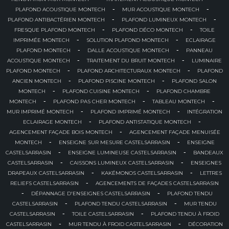
-
-
PLAFOND ACOUSTIQUE MONTECH
MUR ACOUSTIQUE MONTECH
-
-
PLAFOND ANTIBACTÉRIEN MONTECH
PLAFOND LUMINEUX MONTECH
-
-
FRESQUE PLAFOND MONTECH
PLAFOND DÉCO MONTECH
TOILE
-
-
IMPRIMÉE MONTECH
SOLUTION PLAFOND MONTECH
ECLAIRAGE
-
-
PLAFOND MONTECH
DALLE ACOUSTIQUE MONTECH
PANNEAU
-
-
ACOUSTIQUE MONTECH
TRAITEMENT DU BRUIT MONTECH
LUMINAIRE
-
-
PLAFOND MONTECH
PLAFOND ARCHITECTURAUX MONTECH
PLAFOND
-
-
ANCIEN MONTECH
PLAFOND PISCINE MONTECH
PLAFOND SALON
-
-
MONTECH
PLAFOND CUISINE MONTECH
PLAFOND CHAMBRE
-
-
-
MONTECH
PLAFOND PAS CHER MONTECH
TABLEAU MONTECH
-
-
MUR IMPRIMÉ MONTECH
PLAFOND IMPRIMÉ MONTECH
INTÉGRATION
-
-
ECLAIRAGE MONTECH
PLAFOND ANTISTATIQUE MONTECH
-
AGENCEMENT FAÇADE BOIS MONTECH
AGENCEMENT FAÇADE MENUISÉE
-
-
MONTECH
ENSEIGNE SUR MESURE CASTELSARRASIN
ENSEIGNE
-
-
CASTELSARRASIN
ENSEIGNE LUMINEUSE CASTELSARRASIN
BANDEAUX
-
-
CASTELSARRASIN
CAISSONS LUMINEUX CASTELSARRASIN
ENSEIGNES
-
-
DRAPEAUX CASTELSARRASIN
KAKÉMONOS CASTELSARRASIN
LETTRES
-
RELIEFS CASTELSARRASIN
AGENCEMENTS DE FAÇADES CASTELSARRASIN
-
-
DÉPANNAGE D'ENSEIGNES CASTELSARRASIN
PLAFOND TENDU
-
-
CASTELSARRASIN
PLAFOND TENDU CASTELSARRASIN
MUR TENDU
-
-
CASTELSARRASIN
TOILE CASTELSARRASIN
PLAFOND TENDU À FROID
-
-
CASTELSARRASIN
MUR TENDU À FROID CASTELSARRASIN
DÉCORATION