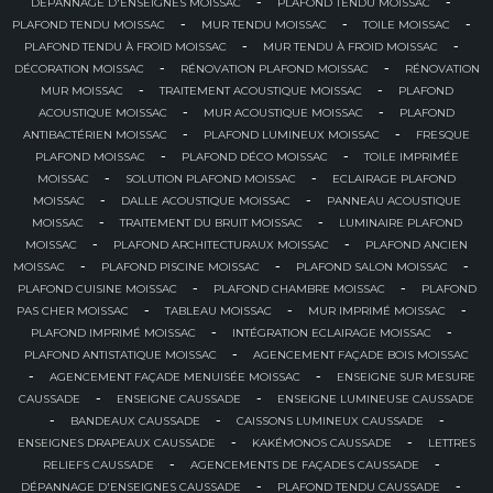
-
-
DÉPANNAGE D'ENSEIGNES MOISSAC
PLAFOND TENDU MOISSAC
-
-
-
PLAFOND TENDU MOISSAC
MUR TENDU MOISSAC
TOILE MOISSAC
-
-
PLAFOND TENDU À FROID MOISSAC
MUR TENDU À FROID MOISSAC
-
-
DÉCORATION MOISSAC
RÉNOVATION PLAFOND MOISSAC
RÉNOVATION
-
-
MUR MOISSAC
TRAITEMENT ACOUSTIQUE MOISSAC
PLAFOND
-
-
ACOUSTIQUE MOISSAC
MUR ACOUSTIQUE MOISSAC
PLAFOND
-
-
ANTIBACTÉRIEN MOISSAC
PLAFOND LUMINEUX MOISSAC
FRESQUE
-
-
PLAFOND MOISSAC
PLAFOND DÉCO MOISSAC
TOILE IMPRIMÉE
-
-
MOISSAC
SOLUTION PLAFOND MOISSAC
ECLAIRAGE PLAFOND
-
-
MOISSAC
DALLE ACOUSTIQUE MOISSAC
PANNEAU ACOUSTIQUE
-
-
MOISSAC
TRAITEMENT DU BRUIT MOISSAC
LUMINAIRE PLAFOND
-
-
MOISSAC
PLAFOND ARCHITECTURAUX MOISSAC
PLAFOND ANCIEN
-
-
-
MOISSAC
PLAFOND PISCINE MOISSAC
PLAFOND SALON MOISSAC
-
-
PLAFOND CUISINE MOISSAC
PLAFOND CHAMBRE MOISSAC
PLAFOND
-
-
-
PAS CHER MOISSAC
TABLEAU MOISSAC
MUR IMPRIMÉ MOISSAC
-
-
PLAFOND IMPRIMÉ MOISSAC
INTÉGRATION ECLAIRAGE MOISSAC
-
PLAFOND ANTISTATIQUE MOISSAC
AGENCEMENT FAÇADE BOIS MOISSAC
-
-
AGENCEMENT FAÇADE MENUISÉE MOISSAC
ENSEIGNE SUR MESURE
-
-
CAUSSADE
ENSEIGNE CAUSSADE
ENSEIGNE LUMINEUSE CAUSSADE
-
-
-
BANDEAUX CAUSSADE
CAISSONS LUMINEUX CAUSSADE
-
-
ENSEIGNES DRAPEAUX CAUSSADE
KAKÉMONOS CAUSSADE
LETTRES
-
-
RELIEFS CAUSSADE
AGENCEMENTS DE FAÇADES CAUSSADE
-
-
DÉPANNAGE D'ENSEIGNES CAUSSADE
PLAFOND TENDU CAUSSADE