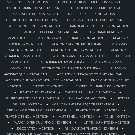
-
-
ACOUSTIQUE MONTAUBAN
PLAFOND ANTIBACTÉRIEN MONTAUBAN
-
-
PLAFOND LUMINEUX MONTAUBAN
FRESQUE PLAFOND MONTAUBAN
-
-
PLAFOND DÉCO MONTAUBAN
TOILE IMPRIMÉE MONTAUBAN
-
-
SOLUTION PLAFOND MONTAUBAN
ECLAIRAGE PLAFOND MONTAUBAN
-
DALLE ACOUSTIQUE MONTAUBAN
PANNEAU ACOUSTIQUE MONTAUBAN
-
-
TRAITEMENT DU BRUIT MONTAUBAN
LUMINAIRE PLAFOND
-
-
MONTAUBAN
PLAFOND ARCHITECTURAUX MONTAUBAN
PLAFOND
-
-
ANCIEN MONTAUBAN
PLAFOND PISCINE MONTAUBAN
PLAFOND
-
-
SALON MONTAUBAN
PLAFOND CUISINE MONTAUBAN
PLAFOND
-
-
CHAMBRE MONTAUBAN
PLAFOND PAS CHER MONTAUBAN
TABLEAU
-
-
MONTAUBAN
MUR IMPRIMÉ MONTAUBAN
PLAFOND IMPRIMÉ
-
-
MONTAUBAN
INTÉGRATION ECLAIRAGE MONTAUBAN
PLAFOND
-
-
ANTISTATIQUE MONTAUBAN
AGENCEMENT FAÇADE BOIS MONTAUBAN
-
AGENCEMENT FAÇADE MENUISÉE MONTAUBAN
ENSEIGNE SUR MESURE
-
-
MONTECH
ENSEIGNE MONTECH
ENSEIGNE LUMINEUSE MONTECH
-
-
-
BANDEAUX MONTECH
CAISSONS LUMINEUX MONTECH
-
-
ENSEIGNES DRAPEAUX MONTECH
KAKÉMONOS MONTECH
LETTRES
-
-
RELIEFS MONTECH
AGENCEMENTS DE FAÇADES MONTECH
-
-
DÉPANNAGE D'ENSEIGNES MONTECH
PLAFOND TENDU MONTECH
-
-
PLAFOND TENDU MONTECH
MUR TENDU MONTECH
TOILE MONTECH
-
-
PLAFOND TENDU À FROID MONTECH
MUR TENDU À FROID MONTECH
-
-
-
DÉCORATION MONTECH
RÉNOVATION PLAFOND MONTECH
-
-
RÉNOVATION MUR MONTECH
TRAITEMENT ACOUSTIQUE MONTECH