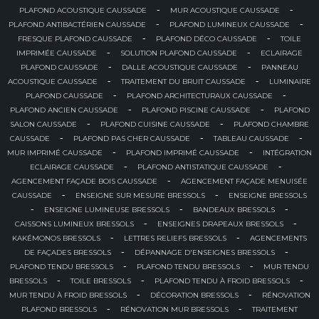
-
-
PLAFOND ACOUSTIQUE CAUSSADE
MUR ACOUSTIQUE CAUSSADE
-
-
PLAFOND ANTIBACTÉRIEN CAUSSADE
PLAFOND LUMINEUX CAUSSADE
-
-
FRESQUE PLAFOND CAUSSADE
PLAFOND DÉCO CAUSSADE
TOILE
-
-
IMPRIMÉE CAUSSADE
SOLUTION PLAFOND CAUSSADE
ECLAIRAGE
-
-
PLAFOND CAUSSADE
DALLE ACOUSTIQUE CAUSSADE
PANNEAU
-
-
ACOUSTIQUE CAUSSADE
TRAITEMENT DU BRUIT CAUSSADE
LUMINAIRE
-
-
PLAFOND CAUSSADE
PLAFOND ARCHITECTURAUX CAUSSADE
-
-
PLAFOND ANCIEN CAUSSADE
PLAFOND PISCINE CAUSSADE
PLAFOND
-
-
SALON CAUSSADE
PLAFOND CUISINE CAUSSADE
PLAFOND CHAMBRE
-
-
-
CAUSSADE
PLAFOND PAS CHER CAUSSADE
TABLEAU CAUSSADE
-
-
MUR IMPRIMÉ CAUSSADE
PLAFOND IMPRIMÉ CAUSSADE
INTÉGRATION
-
-
ECLAIRAGE CAUSSADE
PLAFOND ANTISTATIQUE CAUSSADE
-
AGENCEMENT FAÇADE BOIS CAUSSADE
AGENCEMENT FAÇADE MENUISÉE
-
-
CAUSSADE
ENSEIGNE SUR MESURE BRESSOLS
ENSEIGNE BRESSOLS
-
-
-
ENSEIGNE LUMINEUSE BRESSOLS
BANDEAUX BRESSOLS
-
-
CAISSONS LUMINEUX BRESSOLS
ENSEIGNES DRAPEAUX BRESSOLS
-
-
KAKÉMONOS BRESSOLS
LETTRES RELIEFS BRESSOLS
AGENCEMENTS
-
-
DE FAÇADES BRESSOLS
DÉPANNAGE D'ENSEIGNES BRESSOLS
-
-
PLAFOND TENDU BRESSOLS
PLAFOND TENDU BRESSOLS
MUR TENDU
-
-
-
BRESSOLS
TOILE BRESSOLS
PLAFOND TENDU À FROID BRESSOLS
-
-
MUR TENDU À FROID BRESSOLS
DÉCORATION BRESSOLS
RÉNOVATION
-
-
PLAFOND BRESSOLS
RÉNOVATION MUR BRESSOLS
TRAITEMENT