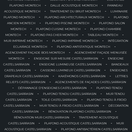
-
-
PLAFOND MONTECH
DALLE ACOUSTIQUE MONTECH
PANNEAU
-
-
ACOUSTIQUE MONTECH
TRAITEMENT DU BRUIT MONTECH
LUMINAIRE
-
-
PLAFOND MONTECH
PLAFOND ARCHITECTURAUX MONTECH
PLAFOND
-
-
ANCIEN MONTECH
PLAFOND PISCINE MONTECH
PLAFOND SALON
-
-
MONTECH
PLAFOND CUISINE MONTECH
PLAFOND CHAMBRE
-
-
-
MONTECH
PLAFOND PAS CHER MONTECH
TABLEAU MONTECH
-
-
MUR IMPRIMÉ MONTECH
PLAFOND IMPRIMÉ MONTECH
INTÉGRATION
-
-
ECLAIRAGE MONTECH
PLAFOND ANTISTATIQUE MONTECH
-
AGENCEMENT FAÇADE BOIS MONTECH
AGENCEMENT FAÇADE MENUISÉE
-
-
MONTECH
ENSEIGNE SUR MESURE CASTELSARRASIN
ENSEIGNE
-
-
CASTELSARRASIN
ENSEIGNE LUMINEUSE CASTELSARRASIN
BANDEAUX
-
-
CASTELSARRASIN
CAISSONS LUMINEUX CASTELSARRASIN
ENSEIGNES
-
-
DRAPEAUX CASTELSARRASIN
KAKÉMONOS CASTELSARRASIN
LETTRES
-
RELIEFS CASTELSARRASIN
AGENCEMENTS DE FAÇADES CASTELSARRASIN
-
-
DÉPANNAGE D'ENSEIGNES CASTELSARRASIN
PLAFOND TENDU
-
-
CASTELSARRASIN
PLAFOND TENDU CASTELSARRASIN
MUR TENDU
-
-
CASTELSARRASIN
TOILE CASTELSARRASIN
PLAFOND TENDU À FROID
-
-
CASTELSARRASIN
MUR TENDU À FROID CASTELSARRASIN
DÉCORATION
-
-
CASTELSARRASIN
RÉNOVATION PLAFOND CASTELSARRASIN
-
RÉNOVATION MUR CASTELSARRASIN
TRAITEMENT ACOUSTIQUE
-
-
CASTELSARRASIN
PLAFOND ACOUSTIQUE CASTELSARRASIN
MUR
-
ACOUSTIQUE CASTELSARRASIN
PLAFOND ANTIBACTÉRIEN CASTELSARRASIN