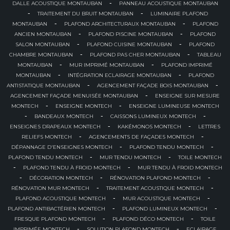
-
DALLE ACOUSTIQUE MONTAUBAN
PANNEAU ACOUSTIQUE MONTAUBAN
-
-
TRAITEMENT DU BRUIT MONTAUBAN
LUMINAIRE PLAFOND
-
-
MONTAUBAN
PLAFOND ARCHITECTURAUX MONTAUBAN
PLAFOND
-
-
ANCIEN MONTAUBAN
PLAFOND PISCINE MONTAUBAN
PLAFOND
-
-
SALON MONTAUBAN
PLAFOND CUISINE MONTAUBAN
PLAFOND
-
-
CHAMBRE MONTAUBAN
PLAFOND PAS CHER MONTAUBAN
TABLEAU
-
-
MONTAUBAN
MUR IMPRIMÉ MONTAUBAN
PLAFOND IMPRIMÉ
-
-
MONTAUBAN
INTÉGRATION ECLAIRAGE MONTAUBAN
PLAFOND
-
-
ANTISTATIQUE MONTAUBAN
AGENCEMENT FAÇADE BOIS MONTAUBAN
-
AGENCEMENT FAÇADE MENUISÉE MONTAUBAN
ENSEIGNE SUR MESURE
-
-
MONTECH
ENSEIGNE MONTECH
ENSEIGNE LUMINEUSE MONTECH
-
-
-
BANDEAUX MONTECH
CAISSONS LUMINEUX MONTECH
-
-
ENSEIGNES DRAPEAUX MONTECH
KAKÉMONOS MONTECH
LETTRES
-
-
RELIEFS MONTECH
AGENCEMENTS DE FAÇADES MONTECH
-
-
DÉPANNAGE D'ENSEIGNES MONTECH
PLAFOND TENDU MONTECH
-
-
PLAFOND TENDU MONTECH
MUR TENDU MONTECH
TOILE MONTECH
-
-
PLAFOND TENDU À FROID MONTECH
MUR TENDU À FROID MONTECH
-
-
-
DÉCORATION MONTECH
RÉNOVATION PLAFOND MONTECH
-
-
RÉNOVATION MUR MONTECH
TRAITEMENT ACOUSTIQUE MONTECH
-
-
PLAFOND ACOUSTIQUE MONTECH
MUR ACOUSTIQUE MONTECH
-
-
PLAFOND ANTIBACTÉRIEN MONTECH
PLAFOND LUMINEUX MONTECH
-
-
FRESQUE PLAFOND MONTECH
PLAFOND DÉCO MONTECH
TOILE
-
-
IMPRIMÉE MONTECH
SOLUTION PLAFOND MONTECH
ECLAIRAGE