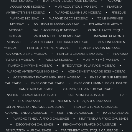
-
-
MUR MOISSAC
TRAITEMENT ACOUSTIQUE MOISSAC
PLAFOND
-
-
ACOUSTIQUE MOISSAC
MUR ACOUSTIQUE MOISSAC
PLAFOND
-
-
ANTIBACTÉRIEN MOISSAC
PLAFOND LUMINEUX MOISSAC
FRESQUE
-
-
PLAFOND MOISSAC
PLAFOND DÉCO MOISSAC
TOILE IMPRIMÉE
-
-
MOISSAC
SOLUTION PLAFOND MOISSAC
ECLAIRAGE PLAFOND
-
-
MOISSAC
DALLE ACOUSTIQUE MOISSAC
PANNEAU ACOUSTIQUE
-
-
MOISSAC
TRAITEMENT DU BRUIT MOISSAC
LUMINAIRE PLAFOND
-
-
MOISSAC
PLAFOND ARCHITECTURAUX MOISSAC
PLAFOND ANCIEN
-
-
-
MOISSAC
PLAFOND PISCINE MOISSAC
PLAFOND SALON MOISSAC
-
-
PLAFOND CUISINE MOISSAC
PLAFOND CHAMBRE MOISSAC
PLAFOND
-
-
-
PAS CHER MOISSAC
TABLEAU MOISSAC
MUR IMPRIMÉ MOISSAC
-
-
PLAFOND IMPRIMÉ MOISSAC
INTÉGRATION ECLAIRAGE MOISSAC
-
PLAFOND ANTISTATIQUE MOISSAC
AGENCEMENT FAÇADE BOIS MOISSAC
-
-
AGENCEMENT FAÇADE MENUISÉE MOISSAC
ENSEIGNE SUR MESURE
-
-
CAUSSADE
ENSEIGNE CAUSSADE
ENSEIGNE LUMINEUSE CAUSSADE
-
-
-
BANDEAUX CAUSSADE
CAISSONS LUMINEUX CAUSSADE
-
-
ENSEIGNES DRAPEAUX CAUSSADE
KAKÉMONOS CAUSSADE
LETTRES
-
-
RELIEFS CAUSSADE
AGENCEMENTS DE FAÇADES CAUSSADE
-
-
DÉPANNAGE D'ENSEIGNES CAUSSADE
PLAFOND TENDU CAUSSADE
-
-
PLAFOND TENDU CAUSSADE
MUR TENDU CAUSSADE
TOILE CAUSSADE
-
-
PLAFOND TENDU À FROID CAUSSADE
MUR TENDU À FROID CAUSSADE
-
-
-
DÉCORATION CAUSSADE
RÉNOVATION PLAFOND CAUSSADE
-
-
RÉNOVATION MUR CAUSSADE
TRAITEMENT ACOUSTIQUE CAUSSADE