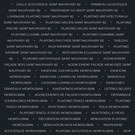
-
-
DALLE ACOUSTIQUE SAINT NAUPHARY 82
PANNEAU ACOUSTIQUE
-
-
SAINT NAUPHARY 82
TRAITEMENT DU BRUIT SAINT NAUPHARY 82
-
LUMINAIRE PLAFOND SAINT NAUPHARY 82
PLAFOND ARCHITECTURAUX
-
-
SAINT NAUPHARY 82
PLAFOND ANCIEN SAINT NAUPHARY 82
PLAFOND
-
-
PISCINE SAINT NAUPHARY 82
PLAFOND SALON SAINT NAUPHARY 82
-
PLAFOND CUISINE SAINT NAUPHARY 82
PLAFOND CHAMBRE SAINT
-
-
NAUPHARY 82
PLAFOND PAS CHER SAINT NAUPHARY 82
TABLEAU
-
-
SAINT NAUPHARY 82
MUR IMPRIMÉ SAINT NAUPHARY 82
PLAFOND
-
IMPRIMÉ SAINT NAUPHARY 82
INTÉGRATION ECLAIRAGE SAINT NAUPHARY
-
-
82
PLAFOND ANTISTATIQUE SAINT NAUPHARY 82
AGENCEMENT
-
FAÇADE BOIS SAINT NAUPHARY 82
AGENCEMENT FAÇADE MENUISÉE SAINT
-
-
NAUPHARY 82
ENSEIGNE SUR MESURE MONTAUBAN
ENSEIGNE
-
-
MONTAUBAN
ENSEIGNE LUMINEUSE MONTAUBAN
BANDEAUX
-
-
MONTAUBAN
CAISSONS LUMINEUX MONTAUBAN
ENSEIGNES
-
-
DRAPEAUX MONTAUBAN
KAKÉMONOS MONTAUBAN
LETTRES RELIEFS
-
-
MONTAUBAN
AGENCEMENTS DE FAÇADES MONTAUBAN
DÉPANNAGE
-
-
D'ENSEIGNES MONTAUBAN
PLAFOND TENDU MONTAUBAN
PLAFOND
-
-
TENDU MONTAUBAN
MUR TENDU MONTAUBAN
TOILE MONTAUBAN
-
-
PLAFOND TENDU À FROID MONTAUBAN
MUR TENDU À FROID
-
-
MONTAUBAN
DÉCORATION MONTAUBAN
RÉNOVATION PLAFOND
-
-
MONTAUBAN
RÉNOVATION MUR MONTAUBAN
TRAITEMENT
-
-
ACOUSTIQUE MONTAUBAN
PLAFOND ACOUSTIQUE MONTAUBAN
MUR