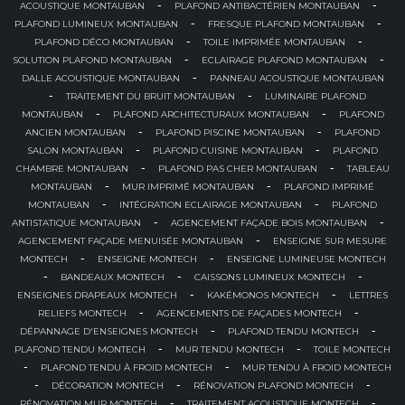
-
-
ACOUSTIQUE MONTAUBAN
PLAFOND ANTIBACTÉRIEN MONTAUBAN
-
-
PLAFOND LUMINEUX MONTAUBAN
FRESQUE PLAFOND MONTAUBAN
-
-
PLAFOND DÉCO MONTAUBAN
TOILE IMPRIMÉE MONTAUBAN
-
-
SOLUTION PLAFOND MONTAUBAN
ECLAIRAGE PLAFOND MONTAUBAN
-
DALLE ACOUSTIQUE MONTAUBAN
PANNEAU ACOUSTIQUE MONTAUBAN
-
-
TRAITEMENT DU BRUIT MONTAUBAN
LUMINAIRE PLAFOND
-
-
MONTAUBAN
PLAFOND ARCHITECTURAUX MONTAUBAN
PLAFOND
-
-
ANCIEN MONTAUBAN
PLAFOND PISCINE MONTAUBAN
PLAFOND
-
-
SALON MONTAUBAN
PLAFOND CUISINE MONTAUBAN
PLAFOND
-
-
CHAMBRE MONTAUBAN
PLAFOND PAS CHER MONTAUBAN
TABLEAU
-
-
MONTAUBAN
MUR IMPRIMÉ MONTAUBAN
PLAFOND IMPRIMÉ
-
-
MONTAUBAN
INTÉGRATION ECLAIRAGE MONTAUBAN
PLAFOND
-
-
ANTISTATIQUE MONTAUBAN
AGENCEMENT FAÇADE BOIS MONTAUBAN
-
AGENCEMENT FAÇADE MENUISÉE MONTAUBAN
ENSEIGNE SUR MESURE
-
-
MONTECH
ENSEIGNE MONTECH
ENSEIGNE LUMINEUSE MONTECH
-
-
-
BANDEAUX MONTECH
CAISSONS LUMINEUX MONTECH
-
-
ENSEIGNES DRAPEAUX MONTECH
KAKÉMONOS MONTECH
LETTRES
-
-
RELIEFS MONTECH
AGENCEMENTS DE FAÇADES MONTECH
-
-
DÉPANNAGE D'ENSEIGNES MONTECH
PLAFOND TENDU MONTECH
-
-
PLAFOND TENDU MONTECH
MUR TENDU MONTECH
TOILE MONTECH
-
-
PLAFOND TENDU À FROID MONTECH
MUR TENDU À FROID MONTECH
-
-
-
DÉCORATION MONTECH
RÉNOVATION PLAFOND MONTECH
-
-
RÉNOVATION MUR MONTECH
TRAITEMENT ACOUSTIQUE MONTECH