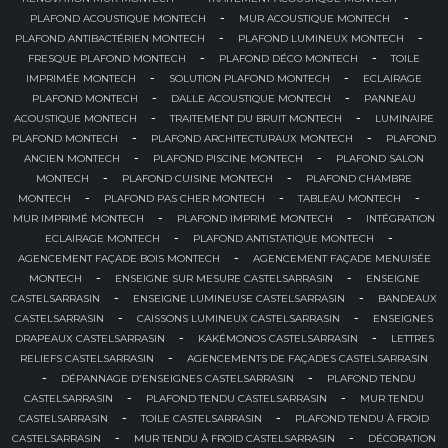
-
-
PLAFOND ACOUSTIQUE MONTECH
MUR ACOUSTIQUE MONTECH
-
-
PLAFOND ANTIBACTÉRIEN MONTECH
PLAFOND LUMINEUX MONTECH
-
-
FRESQUE PLAFOND MONTECH
PLAFOND DÉCO MONTECH
TOILE
-
-
IMPRIMÉE MONTECH
SOLUTION PLAFOND MONTECH
ECLAIRAGE
-
-
PLAFOND MONTECH
DALLE ACOUSTIQUE MONTECH
PANNEAU
-
-
ACOUSTIQUE MONTECH
TRAITEMENT DU BRUIT MONTECH
LUMINAIRE
-
-
PLAFOND MONTECH
PLAFOND ARCHITECTURAUX MONTECH
PLAFOND
-
-
ANCIEN MONTECH
PLAFOND PISCINE MONTECH
PLAFOND SALON
-
-
MONTECH
PLAFOND CUISINE MONTECH
PLAFOND CHAMBRE
-
-
-
MONTECH
PLAFOND PAS CHER MONTECH
TABLEAU MONTECH
-
-
MUR IMPRIMÉ MONTECH
PLAFOND IMPRIMÉ MONTECH
INTÉGRATION
-
-
ECLAIRAGE MONTECH
PLAFOND ANTISTATIQUE MONTECH
-
AGENCEMENT FAÇADE BOIS MONTECH
AGENCEMENT FAÇADE MENUISÉE
-
-
MONTECH
ENSEIGNE SUR MESURE CASTELSARRASIN
ENSEIGNE
-
-
CASTELSARRASIN
ENSEIGNE LUMINEUSE CASTELSARRASIN
BANDEAUX
-
-
CASTELSARRASIN
CAISSONS LUMINEUX CASTELSARRASIN
ENSEIGNES
-
-
DRAPEAUX CASTELSARRASIN
KAKÉMONOS CASTELSARRASIN
LETTRES
-
RELIEFS CASTELSARRASIN
AGENCEMENTS DE FAÇADES CASTELSARRASIN
-
-
DÉPANNAGE D'ENSEIGNES CASTELSARRASIN
PLAFOND TENDU
-
-
CASTELSARRASIN
PLAFOND TENDU CASTELSARRASIN
MUR TENDU
-
-
CASTELSARRASIN
TOILE CASTELSARRASIN
PLAFOND TENDU À FROID
-
-
CASTELSARRASIN
MUR TENDU À FROID CASTELSARRASIN
DÉCORATION