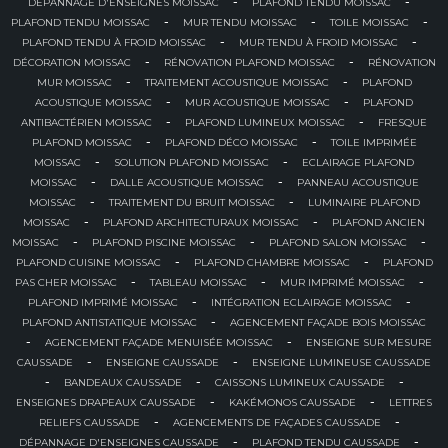
-
-
DÉPANNAGE D'ENSEIGNES MOISSAC
PLAFOND TENDU MOISSAC
-
-
-
PLAFOND TENDU MOISSAC
MUR TENDU MOISSAC
TOILE MOISSAC
-
-
PLAFOND TENDU À FROID MOISSAC
MUR TENDU À FROID MOISSAC
-
-
DÉCORATION MOISSAC
RÉNOVATION PLAFOND MOISSAC
RÉNOVATION
-
-
MUR MOISSAC
TRAITEMENT ACOUSTIQUE MOISSAC
PLAFOND
-
-
ACOUSTIQUE MOISSAC
MUR ACOUSTIQUE MOISSAC
PLAFOND
-
-
ANTIBACTÉRIEN MOISSAC
PLAFOND LUMINEUX MOISSAC
FRESQUE
-
-
PLAFOND MOISSAC
PLAFOND DÉCO MOISSAC
TOILE IMPRIMÉE
-
-
MOISSAC
SOLUTION PLAFOND MOISSAC
ECLAIRAGE PLAFOND
-
-
MOISSAC
DALLE ACOUSTIQUE MOISSAC
PANNEAU ACOUSTIQUE
-
-
MOISSAC
TRAITEMENT DU BRUIT MOISSAC
LUMINAIRE PLAFOND
-
-
MOISSAC
PLAFOND ARCHITECTURAUX MOISSAC
PLAFOND ANCIEN
-
-
-
MOISSAC
PLAFOND PISCINE MOISSAC
PLAFOND SALON MOISSAC
-
-
PLAFOND CUISINE MOISSAC
PLAFOND CHAMBRE MOISSAC
PLAFOND
-
-
-
PAS CHER MOISSAC
TABLEAU MOISSAC
MUR IMPRIMÉ MOISSAC
-
-
PLAFOND IMPRIMÉ MOISSAC
INTÉGRATION ECLAIRAGE MOISSAC
-
PLAFOND ANTISTATIQUE MOISSAC
AGENCEMENT FAÇADE BOIS MOISSAC
-
-
AGENCEMENT FAÇADE MENUISÉE MOISSAC
ENSEIGNE SUR MESURE
-
-
CAUSSADE
ENSEIGNE CAUSSADE
ENSEIGNE LUMINEUSE CAUSSADE
-
-
-
BANDEAUX CAUSSADE
CAISSONS LUMINEUX CAUSSADE
-
-
ENSEIGNES DRAPEAUX CAUSSADE
KAKÉMONOS CAUSSADE
LETTRES
-
-
RELIEFS CAUSSADE
AGENCEMENTS DE FAÇADES CAUSSADE
-
-
DÉPANNAGE D'ENSEIGNES CAUSSADE
PLAFOND TENDU CAUSSADE