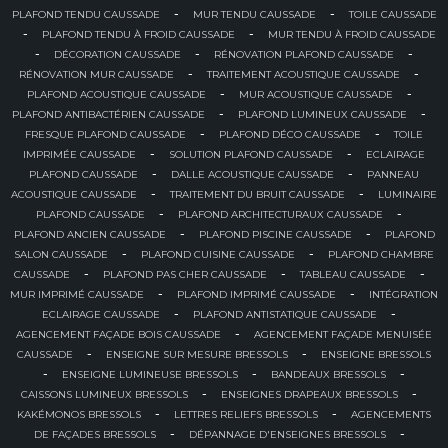
-
-
PLAFOND TENDU CAUSSADE
MUR TENDU CAUSSADE
TOILE CAUSSADE
-
-
PLAFOND TENDU À FROID CAUSSADE
MUR TENDU À FROID CAUSSADE
-
-
-
DÉCORATION CAUSSADE
RÉNOVATION PLAFOND CAUSSADE
-
-
RÉNOVATION MUR CAUSSADE
TRAITEMENT ACOUSTIQUE CAUSSADE
-
-
PLAFOND ACOUSTIQUE CAUSSADE
MUR ACOUSTIQUE CAUSSADE
-
-
PLAFOND ANTIBACTÉRIEN CAUSSADE
PLAFOND LUMINEUX CAUSSADE
-
-
FRESQUE PLAFOND CAUSSADE
PLAFOND DÉCO CAUSSADE
TOILE
-
-
IMPRIMÉE CAUSSADE
SOLUTION PLAFOND CAUSSADE
ECLAIRAGE
-
-
PLAFOND CAUSSADE
DALLE ACOUSTIQUE CAUSSADE
PANNEAU
-
-
ACOUSTIQUE CAUSSADE
TRAITEMENT DU BRUIT CAUSSADE
LUMINAIRE
-
-
PLAFOND CAUSSADE
PLAFOND ARCHITECTURAUX CAUSSADE
-
-
PLAFOND ANCIEN CAUSSADE
PLAFOND PISCINE CAUSSADE
PLAFOND
-
-
SALON CAUSSADE
PLAFOND CUISINE CAUSSADE
PLAFOND CHAMBRE
-
-
-
CAUSSADE
PLAFOND PAS CHER CAUSSADE
TABLEAU CAUSSADE
-
-
MUR IMPRIMÉ CAUSSADE
PLAFOND IMPRIMÉ CAUSSADE
INTÉGRATION
-
-
ECLAIRAGE CAUSSADE
PLAFOND ANTISTATIQUE CAUSSADE
-
AGENCEMENT FAÇADE BOIS CAUSSADE
AGENCEMENT FAÇADE MENUISÉE
-
-
CAUSSADE
ENSEIGNE SUR MESURE BRESSOLS
ENSEIGNE BRESSOLS
-
-
-
ENSEIGNE LUMINEUSE BRESSOLS
BANDEAUX BRESSOLS
-
-
CAISSONS LUMINEUX BRESSOLS
ENSEIGNES DRAPEAUX BRESSOLS
-
-
KAKÉMONOS BRESSOLS
LETTRES RELIEFS BRESSOLS
AGENCEMENTS
-
-
DE FAÇADES BRESSOLS
DÉPANNAGE D'ENSEIGNES BRESSOLS